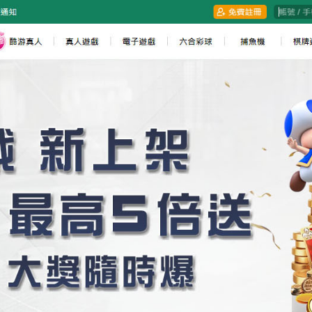
網站
免費的高清色情電影，推薦無論你是喜歡手機a片，日本a片，韓國a片，歐美a
片源，喜歡的朋友一定不要錯過了。
體驗金
娛樂城usdt儲值
TU娛樂城
遊玩USDT娛樂城
富多樣的優惠活動，為您提