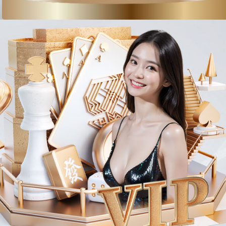
重磅福利震撼來襲，Usdt娛樂城首儲加碼送到手
軟
頂級娛樂新體驗，gofun娛樂讓您隨時隨地嗨翻
天
新手友善第一名，Usdt娛樂超詳細教學帶你輕鬆
從小白變身博弈大師
近期留言