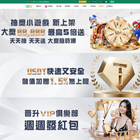
台灣人最喜歡的Usdt娛樂城網站
選單
月份:
2026 年 4 月
Usdt娛樂開啟全新線上娛樂體
驗，讓生活多一點精彩
為了讓體育迷更專業地參與
，Usdt娛樂
與多位知名球